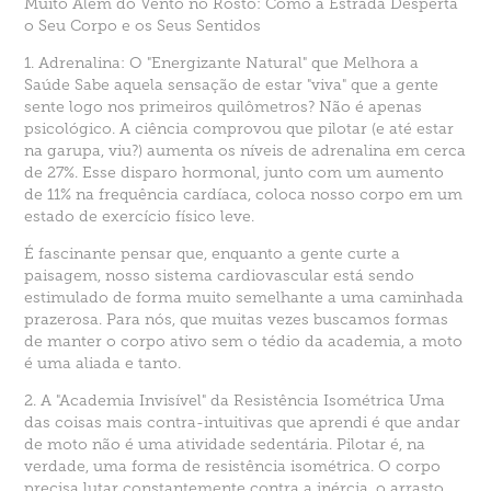
Muito Além do Vento no Rosto: Como a Estrada Desperta
o Seu Corpo e os Seus Sentidos
1. Adrenalina: O "Energizante Natural" que Melhora a
Saúde Sabe aquela sensação de estar "viva" que a gente
sente logo nos primeiros quilômetros? Não é apenas
psicológico. A ciência comprovou que pilotar (e até estar
na garupa, viu?) aumenta os níveis de adrenalina em cerca
de 27%. Esse disparo hormonal, junto com um aumento
de 11% na frequência cardíaca, coloca nosso corpo em um
estado de exercício físico leve.
É fascinante pensar que, enquanto a gente curte a
paisagem, nosso sistema cardiovascular está sendo
estimulado de forma muito semelhante a uma caminhada
prazerosa. Para nós, que muitas vezes buscamos formas
de manter o corpo ativo sem o tédio da academia, a moto
é uma aliada e tanto.
2. A "Academia Invisível" da Resistência Isométrica Uma
das coisas mais contra-intuitivas que aprendi é que andar
de moto não é uma atividade sedentária. Pilotar é, na
verdade, uma forma de resistência isométrica. O corpo
precisa lutar constantemente contra a inércia, o arrasto